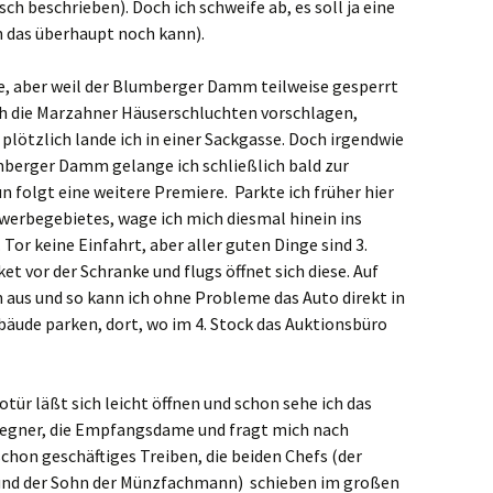
ch beschrieben). Doch ich schweife ab, es soll ja eine
h das überhaupt noch kann).
he, aber weil der Blumberger Damm teilweise gesperrt
rch die Marzahner Häuserschluchten vorschlagen,
lötzlich lande ich in einer Sackgasse. Doch irgendwie
umberger Damm gelange ich schließlich bald zur
n folgt eine weitere Premiere. Parkte ich früher hier
erbegebietes, wage ich mich diesmal hinein ins
 Tor keine Einfahrt, aber aller guten Dinge sind 3.
ket vor der Schranke und flugs öffnet sich diese. Auf
 aus und so kann ich ohne Probleme das Auto direkt in
äude parken, dort, wo im 4. Stock das Auktionsbüro
otür läßt sich leicht öffnen und schon sehe ich das
 Wegner, die Empfangsdame und fragt mich nach
chon geschäftiges Treiben, die beiden Chefs (der
 und der Sohn der Münzfachmann) schieben im großen