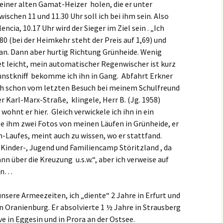
meiner alten Gamat-Heizer holen, die er unter
schen 11 und 11.30 Uhr soll ich bei ihm sein. Also
ncia, 10.17 Uhr wird der Sieger im Ziel sein . „Ich
,80 (bei der Heimkehr steht der Preis auf 1,69) und
 an. Dann aber hurtig Richtung Grünheide. Wenig
et leicht, mein automatischer Regenwischer ist kurz
unstkniff bekomme ich ihn in Gang. Abfahrt Erkner
ch schon vom letzten Besuch bei meinem Schulfreund
er Karl-Marx-Straße, klingele, Herr B. (Jg. 1958)
ohnt er hier. Gleich verwickele ich ihn in ein
ge ihm zwei Fotos von meinen Läufen in Grünheide, er
-Laufes, meint auch zu wissen, wo er stattfand.
 Kinder-, Jugend und Familiencamp Störitzland , da
nn über die Kreuzung u.s.w.“, aber ich verweise auf
ten…
nsere Armeezeiten, ich „diente“ 2 Jahre in Erfurt und
in Oranienburg. Er absolvierte 1 ½ Jahre in Strausberg
ve in Eggesin und in Prora an der Ostsee.