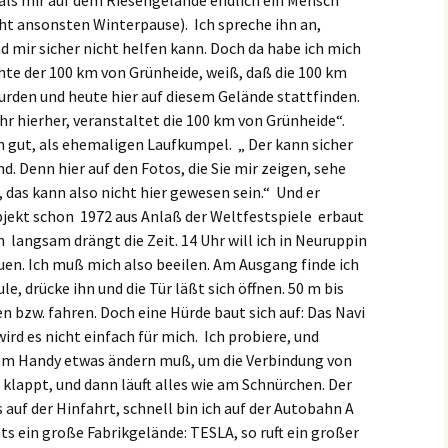
, als mir auf dem Riesengelände endlich ein Mensch
 ansonsten Winterpause). Ich spreche ihn an,
nd mir sicher nicht helfen kann. Doch da habe ich mich
hte der 100 km von Grünheide, weiß, daß die 100 km
rden und heute hier auf diesem Gelände stattfinden.
 hierher, veranstaltet die 100 km von Grünheide“.
h gut, als ehemaligen Laufkumpel. „ Der kann sicher
d. Denn hier auf den Fotos, die Sie mir zeigen, sehe
 das kann also nicht hier gewesen sein.“ Und er
objekt schon 1972 aus Anlaß der Weltfestspiele erbaut
 langsam drängt die Zeit. 14 Uhr will ich in Neuruppin
uen. Ich muß mich also beeilen. Am Ausgang finde ich
e, drücke ihn und die Tür läßt sich öffnen. 50 m bis
 bzw. fahren. Doch eine Hürde baut sich auf: Das Navi
ird es nicht einfach für mich. Ich probiere, und
 dem Handy etwas ändern muß, um die Verbindung von
klappt, und dann läuft alles wie am Schnürchen. Der
 auf der Hinfahrt, schnell bin ich auf der Autobahn A
hts ein große Fabrikgelände: TESLA, so ruft ein großer