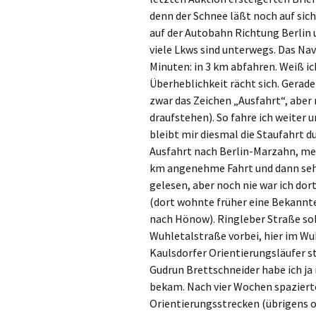
denn der Schnee läßt noch auf sich
auf der Autobahn Richtung Berlin u
viele Lkws sind unterwegs. Das Na
Minuten: in 3 km abfahren. Weiß ic
Überheblichkeit rächt sich. Gerade
zwar das Zeichen „Ausfahrt“, abe
draufstehen). So fahre ich weiter 
bleibt mir diesmal die Staufahrt 
Ausfahrt nach Berlin-Marzahn, mein
km angenehme Fahrt und dann sehe 
gelesen, aber noch nie war ich do
(dort wohnte früher eine Bekannte
nach Hönow). Ringleber Straße sol
Wuhletalstraße vorbei, hier im Wu
Kaulsdorfer Orientierungsläufer s
Gudrun Brettschneider habe ich ja 
bekam. Nach vier Wochen spazierte
Orientierungsstrecken (übrigens or