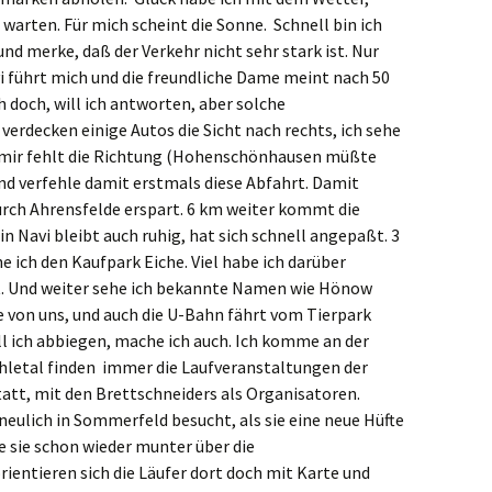
 warten. Für mich scheint die Sonne. Schnell bin ich
nd merke, daß der Verkehr nicht sehr stark ist. Nur
vi führt mich und die freundliche Dame meint nach 50
h doch, will ich antworten, aber solche
 verdecken einige Autos die Sicht nach rechts, ich sehe
r mir fehlt die Richtung (Hohenschönhausen müßte
und verfehle damit erstmals diese Abfahrt. Damit
durch Ahrensfelde erspart. 6 km weiter kommt die
 Navi bleibt auch ruhig, hat sich schnell angepaßt. 3
ich den Kaufpark Eiche. Viel habe ich darüber
rt. Und weiter sehe ich bekannte Namen wie Hönow
 von uns, und auch die U-Bahn fährt vom Tierpark
l ich abbiegen, mache ich auch. Ich komme an der
hletal finden immer die Laufveranstaltungen der
tatt, mit den Brettschneiders als Organisatoren.
neulich in Sommerfeld besucht, als sie eine neue Hüfte
 sie schon wieder munter über die
ientieren sich die Läufer dort doch mit Karte und