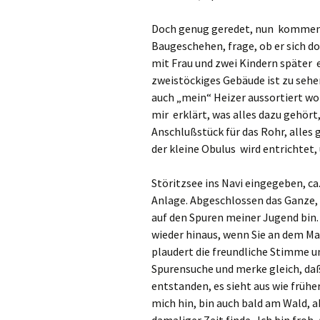
Doch genug geredet, nun kommen w
Baugeschehen, frage, ob er sich do
mit Frau und zwei Kindern später e
zweistöckiges Gebäude ist zu sehen
auch „mein“ Heizer aussortiert wo
mir erklärt, was alles dazu gehört,
Anschlußstück für das Rohr, alles 
der kleine Obulus wird entrichtet
Störitzsee ins Navi eingegeben, ca
Anlage. Abgeschlossen das Ganze, a
auf den Spuren meiner Jugend bin.
wieder hinaus, wenn Sie an dem Ma
plaudert die freundliche Stimme un
Spurensuche und merke gleich, daß 
entstanden, es sieht aus wie frühe
mich hin, bin auch bald am Wald, a