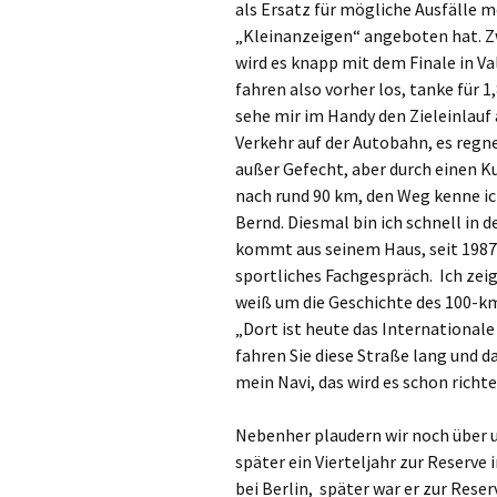
als Ersatz für mögliche Ausfälle 
„Kleinanzeigen“ angeboten hat. Zwi
wird es knapp mit dem Finale in Vale
fahren also vorher los, tanke für 1
sehe mir im Handy den Zieleinlauf
Verkehr auf der Autobahn, es regn
außer Gefecht, aber durch einen K
nach rund 90 km, den Weg kenne i
Bernd. Diesmal bin ich schnell in d
kommt aus seinem Haus, seit 1987 w
sportliches Fachgespräch. Ich zei
weiß um die Geschichte des 100-km
„Dort ist heute das Internationale
fahren Sie diese Straße lang und da
mein Navi, das wird es schon rich
Nebenher plaudern wir noch über u
später ein Vierteljahr zur Reserve 
bei Berlin, später war er zur Reser