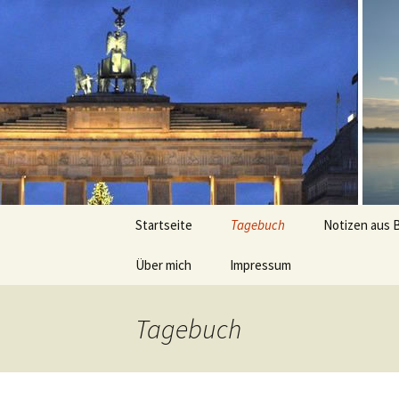
Peter Gra
Zum
Startseite
Tagebuch
Notizen aus 
Inhalt
springen
Über mich
Impressum
Kurz
Tagebuch
Ausführlich
Lauferlebnisse