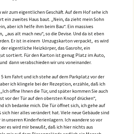
ir zum eigentlichen Geschäft. Auf dem Hof sehe ich
rt ein zweites Haus baut. „Nein, da zieht mein Sohn
in, aber ich helfe ihm beim Bau“. Ein massives
, „aus alt mach neu“, so die Devise. Und da ist eben
rden. Er ist in einem Umzugskarton verpackt, es wird
 der eigentliche Heizkörper, das Gasrohr, ein
gut sortiert. Für den Karton ist genug Platz im Auto,
, und dann verabschieden wir uns voneinander.
. 5 km Fahrt und ich stehe auf dem Parkplatz vor der
ber ich klingele bei der Rezeption, erzähle, daß ich
 „Ich öffne Ihnen die Tür, und später kommen Sie auch
st vor der Tür auf den obersten Knopf drücken“,
d ich bedanke mich. Die Tür öffnet sich, ich gehe auf
sich hier alles verändert hat. Viele neue Gebäude sind
r in unseren Kinderferienlagern. Ich wandere so vor
ber es wird mir bewußt, daß ich hier nichts aus