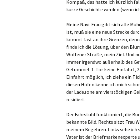
Kompaß, das hatte ich kürzlich fals
kurze Geschichte werden (wenn ic
Meine Navi-Frau gibt sich alle Mü
ist, muß sie eine neue Strecke du
kommt fast an ihre Grenzen, denn p
finde ich die Lösung, über den Bl
Wolfener Straße, mein Ziel. Und nu
immer irgendwo außerhalb des Gew
Getümmel. 1. Tor keine Einfahrt, 2.
Einfahrt möglich, ich ziehe ein Tic
diesen Höfen kenne ich mich schon
der Ladezone am vierstöckigen Geb
residiert.
Der Fahrstuhl funktioniert, die Bür
bekannte Bild. Rechts sitzt Frau
meinem Begehren. Links sehe ich s
Vater ist der Briefmarkenexperte