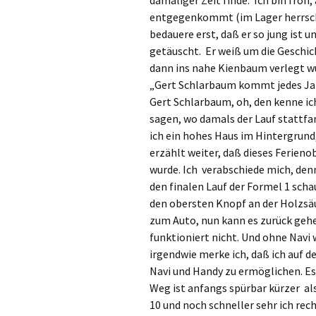
damaliger Zeit finde. Ich bin froh
entgegenkommt (im Lager herrscht
bedauere erst, daß er so jung ist u
getäuscht. Er weiß um die Geschic
dann ins nahe Kienbaum verlegt wu
„Gert Schlarbaum kommt jedes Jahr
Gert Schlarbaum, oh, den kenne ic
sagen, wo damals der Lauf stattfan
ich ein hohes Haus im Hintergrund,
erzählt weiter, daß dieses Ferien
wurde. Ich verabschiede mich, denn
den finalen Lauf der Formel 1 scha
den obersten Knopf an der Holzsäul
zum Auto, nun kann es zurück gehen
funktioniert nicht. Und ohne Navi w
irgendwie merke ich, daß ich auf
Navi und Handy zu ermöglichen. Es 
Weg ist anfangs spürbar kürzer als
10 und noch schneller sehr ich rec