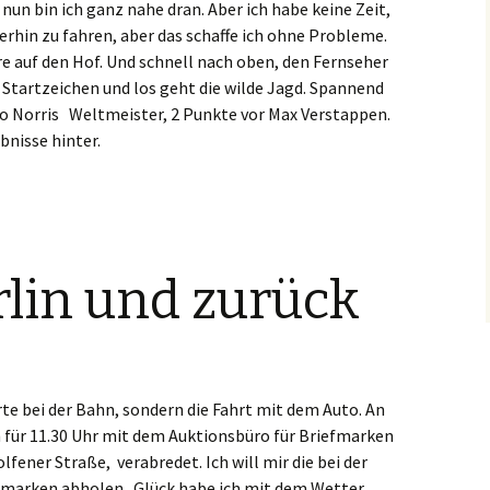
 nun bin ich ganz nahe dran. Aber ich habe keine Zeit,
erhin zu fahren, aber das schaffe ich ohne Probleme.
hre auf den Hof. Und schnell nach oben, den Fernseher
s Startzeichen und los geht die wilde Jagd. Spannend
o Norris Weltmeister, 2 Punkte vor Max Verstappen.
bnisse hinter.
lin und zurück
arte bei der Bahn, sondern die Fahrt mit dem Auto. An
h für 11.30 Uhr mit dem Auktionsbüro für Briefmarken
fener Straße, verabredet. Ich will mir die bei der
fmarken abholen. Glück habe ich mit dem Wetter,