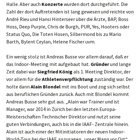
Halle. Aber auch
Konzerte
wurden dort durchgeführt. Die
Zahl der dort Auftretenden ist lang gewesen und reichte von
André Rieu und Hansi Hinterseer über die Ärzte, BAP, Boss
Hoss, Deep Purple, Chris de Burgh, PUR, Yes, Hooters oder
Status Quo, Die Toten Hosen, Silbermond bis zu Mario
Barth, Bylent Ceylan, Helene Fischer uvm.
Ein wenig stolz ist Andreas Busse vor allem darauf, daß er
das Indoor-Meeting mit aufgebaut hat.
Gründer
und lange
Zeit dabei war
Siegfried König
als 1. Meeting Direktor, der
vor allem für die
Athletenverpflichtung
zuständig war. Der
holte dann
Alain Blondel
mit ins Boot und zog sich selbst
aus beruflichen Gründen zurück. Auch mit Blondel kommt
Andreas Busse sehr gut aus. „Alain war Trainer und ist
Manager, war 2014 in Zürich bei den letzten Europa-
Meisterschaften Technischer Direktor und nutzt seine
guten Verbindungen, auch bis in die IAAF- Zentrale hinein.
Alain ist auch einer der Mitinitiatoren der neuen Indoor-
World-Tour bei der IAAF, sozusagen „unser Mann vor Ort“.