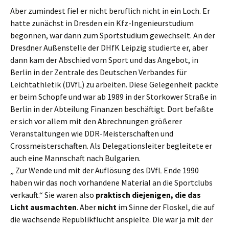
Aber zumindest fiel er nicht beruflich nicht in ein Loch. Er
hatte zunächst in Dresden ein Kfz-Ingenieurstudium
begonnen, war dann zum Sportstudium gewechselt. An der
Dresdner Außenstelle der DHfK Leipzig studierte er, aber
dann kam der Abschied vom Sport und das Angebot, in
Berlin in der Zentrale des Deutschen Verbandes für
Leichtathletik (DVfL) zu arbeiten. Diese Gelegenheit packte
er beim Schopfe und war ab 1989 in der Storkower Straße in
Berlin in der Abteilung Finanzen beschäftigt. Dort befaßte
er sich vor allem mit den Abrechnungen größerer
Veranstaltungen wie DDR-Meisterschaften und
Crossmeisterschaften. Als Delegationsleiter begleitete er
auch eine Mannschaft nach Bulgarien.
„ Zur Wende und mit der Auflösung des DVfL Ende 1990
haben wir das noch vorhandene Material an die Sportclubs
verkauft.“ Sie waren also
praktisch diejenigen, die das
Licht ausmachten
. Aber
nicht
im Sinne der Floskel, die auf
die wachsende Republikflucht anspielte. Die war ja mit der