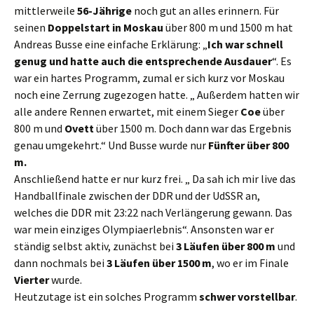
mittlerweile
56-Jährige
noch gut an alles erinnern. Für
seinen
Doppelstart in Moskau
über 800 m und 1500 m hat
Andreas Busse eine einfache Erklärung: „
Ich war schnell
genug und hatte auch die
entsprechende Ausdauer
“. Es
war ein hartes Programm, zumal er sich kurz vor Moskau
noch eine Zerrung zugezogen hatte. „ Außerdem hatten wir
alle andere Rennen erwartet, mit einem Sieger
Coe
über
800 m und
Ovett
über 1500 m. Doch dann war das Ergebnis
genau umgekehrt.“ Und Busse wurde nur
Fünfter über 800
m.
Anschließend hatte er nur kurz frei. „ Da sah ich mir live das
Handballfinale zwischen der DDR und der UdSSR an,
welches die DDR mit 23:22 nach Verlängerung gewann. Das
war mein einziges Olympiaerlebnis“. Ansonsten war er
ständig selbst aktiv, zunächst bei
3 Läufen über 800 m
und
dann nochmals bei
3
Läufen über 1500 m
, wo er im Finale
Vierter
wurde.
Heutzutage ist ein solches Programm
schwer vorstellbar
.