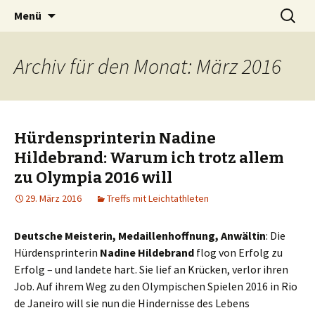
Zum
Suchen
Peter Grau
Menü
Inhalt
nach:
springen
Archiv für den Monat: März 2016
Hürdensprinterin Nadine
Hildebrand: Warum ich trotz allem
zu Olympia 2016 will
29. März 2016
Treffs mit Leichtathleten
Deutsche Meisterin, Medaillenhoffnung, Anwältin
: Die
Hürdensprinterin
Nadine Hildebrand
flog von Erfolg zu
Erfolg – und landete hart. Sie lief an Krücken, verlor ihren
Job. Auf ihrem Weg zu den Olympischen Spielen 2016 in Rio
de Janeiro will sie nun die Hindernisse des Lebens