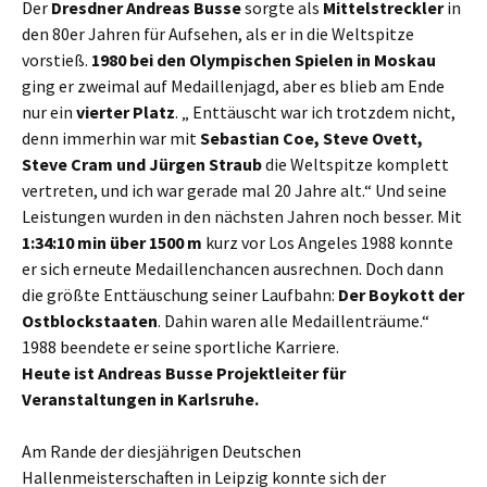
Der
Dresdner Andreas Busse
sorgte als
Mittelstreckler
in
den 80er Jahren für Aufsehen, als er in die Weltspitze
vorstieß.
1980 bei den Olympischen
Spielen in Moskau
ging er zweimal auf Medaillenjagd, aber es blieb am Ende
nur ein
vierter
Platz
. „ Enttäuscht war ich trotzdem nicht,
denn immerhin war mit
Sebastian Coe, Steve
Ovett,
Steve Cram und Jürgen Straub
die Weltspitze komplett
vertreten, und ich war gerade mal 20 Jahre alt.“ Und seine
Leistungen wurden in den nächsten Jahren noch besser. Mit
1:34:10 min über 1500 m
kurz vor Los Angeles 1988 konnte
er sich erneute Medaillenchancen ausrechnen. Doch dann
die größte Enttäuschung seiner Laufbahn:
Der Boykott der
Ostblockstaaten
. Dahin waren alle Medaillenträume.“
1988 beendete er seine sportliche Karriere.
Heute ist Andreas Busse Projektleiter für
Veranstaltungen in Karlsruhe.
Am Rande der diesjährigen Deutschen
Hallenmeisterschaften in Leipzig konnte sich der