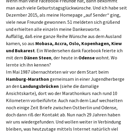
Wenn man viele Facebook-Freunde hat, dann bekommt
man auch viele Geburtstagsglückwünsche. Und ich habe seit
Dezember 2015, als meine Homepage „auf Sender“ ging,
viele neue Freunde gewonnen. 51 meldeten sich grüßend
und erhielten alle einzeln meine Dankesworte.
Auffällig, daß eine ganze Reihe Wünsche aus dem Ausland
kamen, so aus
Mobasa, Accra, Oslo, Kopenhagen, Kiew
und Bukarest
. Ein Wiedersehen dank Facebook feierte ich
mit dem
Dänen Steen
, der heute in
Odense
wohnt. Wo
lernte ich ihn kennen?
Im Mai 1987 übernachteten wir vor dem Start beim
Hamburg-Marathon
gemeinsam in einer Jugendherberge
an den
Landungsbrücken
(siehe die damalige
Ansichtskarte), dort wo der Marathonkurs nach rund 10
Kilometern vorbeiführte. Auch nach dem Lauf wechselten
noch einige Zeit Briefe zwischen Ostberlin und Odense,
doch dann riß der Kontakt ab. Nun nach 29 Jahren haben
wir uns wiedergefunden. Und wollen weiter in Verbindung
bleiben, was heutzutage mittels Internet natürlich viel