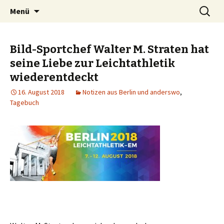
Zum
Suchen
Peter Grau
Menü
Inhalt
nach:
springen
Bild-Sportchef Walter M. Straten hat
seine Liebe zur Leichtathletik
wiederentdeckt
16. August 2018
Notizen aus Berlin und anderswo
,
Tagebuch