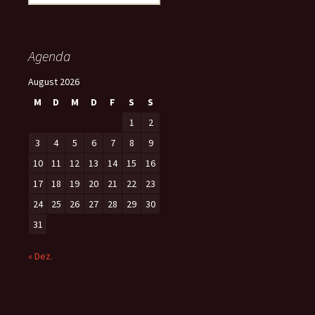
u
c
h
e
Agenda
n
n
August 2026
a
M
D
M
D
F
S
S
c
h
1
2
:
3
4
5
6
7
8
9
10
11
12
13
14
15
16
17
18
19
20
21
22
23
24
25
26
27
28
29
30
31
« Dez.