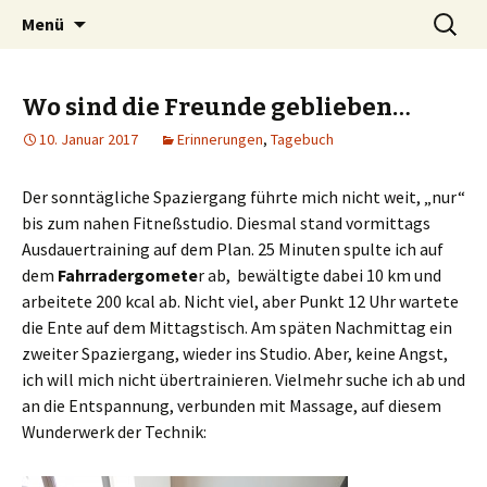
Zum
Suchen
Peter Grau
Menü
Inhalt
nach:
springen
Wo sind die Freunde geblieben…
10. Januar 2017
Erinnerungen
,
Tagebuch
Der sonntägliche Spaziergang führte mich nicht weit, „nur“
bis zum nahen Fitneßstudio. Diesmal stand vormittags
Ausdauertraining auf dem Plan. 25 Minuten spulte ich auf
dem
Fahrradergomete
r ab, bewältigte dabei 10 km und
arbeitete 200 kcal ab. Nicht viel, aber Punkt 12 Uhr wartete
die Ente auf dem Mittagstisch. Am späten Nachmittag ein
zweiter Spaziergang, wieder ins Studio. Aber, keine Angst,
ich will mich nicht übertrainieren. Vielmehr suche ich ab und
an die Entspannung, verbunden mit Massage, auf diesem
Wunderwerk der Technik: