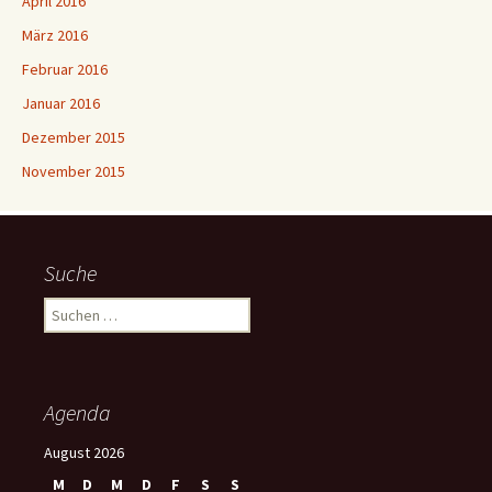
April 2016
März 2016
Februar 2016
Januar 2016
Dezember 2015
November 2015
Suche
S
u
c
h
e
Agenda
n
n
August 2026
a
M
D
M
D
F
S
S