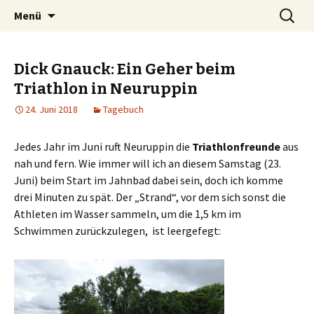
Zum
Suchen
Peter Grau
Menü
Inhalt
nach:
springen
Dick Gnauck: Ein Geher beim
Triathlon in Neuruppin
24. Juni 2018
Tagebuch
Jedes Jahr im Juni ruft Neuruppin die
Triathlonfreunde
aus
nah und fern. Wie immer will ich an diesem Samstag (23.
Juni) beim Start im Jahnbad dabei sein, doch ich komme
drei Minuten zu spät. Der „Strand“, vor dem sich sonst die
Athleten im Wasser sammeln, um die 1,5 km im
Schwimmen zurückzulegen, ist leergefegt: