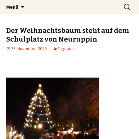
Zum
Suchen
Peter Grau
Menü
Inhalt
nach:
springen
Der Weihnachtsbaum steht auf dem
Schulplatz von Neuruppin
28. November 2016
Tagebuch