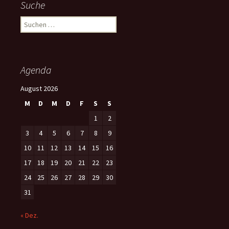
Suche
S
u
c
h
e
Agenda
n
n
August 2026
a
M
D
M
D
F
S
S
c
h
1
2
:
3
4
5
6
7
8
9
10
11
12
13
14
15
16
17
18
19
20
21
22
23
24
25
26
27
28
29
30
31
« Dez.