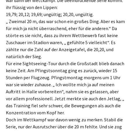
war dann der Wettkampf. Die beeindruckende Serie kommt
ihr flüssig von den Lippen:
19,79; 20,12; 19,69; ungültig; 20,20, ungültig.
„ Zweimal 20 m, das war schon ein großes Ding. Aber es kam
für mich ja nicht überraschend, eher für die anderen.“ Da
störte es sie nicht, dass zu ihrem Wettbewerb fast keine
Zuschauer im Stadion waren, „ gefühlte 5 vielleicht“. Es
zählte nur die Zahl auf der Anzeigetafel, die 20,20, und
natürlich der Sieg.
Für eine Sightseeing-Tour durch die Großstadt blieb danach
keine Zeit. Am Pfingstsonntag ging es zurück, wieder 15
Stunden per Flugzeug. Pfingstmontag morgens um 1 Uhr
war sie wieder zuhause. „ Ich wollte mich ja auf meinen
Auftritt in Halle vorbereiten“, nahm sie es gelassen, aber
vor allem professionell. Jetzt merkte sie auch den Jetlag, „
das Training fiel sehr schwer, die Bewegungen als auch die
Konzentration vom Kopf her.
Doch im Wettkampf war davon wenig zu merken. Stabil die
Serie, nur der Ausrutscher über die 20 m fehlte. Und sie zog