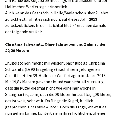
am Rande des Kugelstoßmeetings in Nordhausen und der
Halleschen Werfertage erinnerlich.
Auch wenn das Gespräch in Halle/Saale schon über 2 Jahre
zurückliegt, lohnt es sich noch, auf dieses Jahr
2013
zurückzublicken. In der „Leichtathletik“ erschien damals
der folgende Artikel:
Christina Schwanitz: Ohne Schrauben und Zahn zu den
20,20 Metern
„Kugelstoßen macht mir wieder Spaß“ jubelte Christina
Schwanitz (LV 90 Erzgebirge) nach ihrem gelungenen
Auftritt bei den 39. Hallenser Werfertagen im Jahre 2013.
Mit 19,84 Metern gewann sie und war nicht allzu traurig,
dass die Kugel diesmal nicht wie vor einer Woche in
Shanghai (20,20 m) über die 20 Meter hinaus flog. „20 Meter,
das ist weit, sehr weit. Da fliegt die Kugel, bildlich
gesprochen, über viele Autos“. Doch die Frage, wieweit es
nun gehen könne, kontert sie in ihrer fröhlichen, offenen