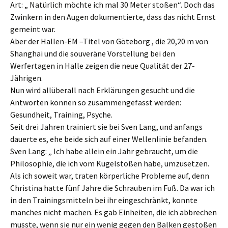
Art: „ Natürlich möchte ich mal 30 Meter stoßen“. Doch das
Zwinkern in den Augen dokumentierte, dass das nicht Ernst
gemeint war.
Aber der Hallen-EM –Titel von Göteborg , die 20,20 m von
Shanghai und die souveräne Vorstellung bei den
Werfertagen in Halle zeigen die neue Qualität der 27-
Jährigen.
Nun wird allüberall nach Erklärungen gesucht und die
Antworten können so zusammengefasst werden:
Gesundheit, Training, Psyche.
Seit drei Jahren trainiert sie bei Sven Lang, und anfangs
dauerte es, ehe beide sich auf einer Wellenlinie befanden.
Sven Lang: „ Ich habe allein ein Jahr gebraucht, um die
Philosophie, die ich vom Kugelstoßen habe, umzusetzen.
Als ich soweit war, traten körperliche Probleme auf, denn
Christina hatte fünf Jahre die Schrauben im Fuß. Da war ich
in den Trainingsmitteln bei ihr eingeschränkt, konnte
manches nicht machen. Es gab Einheiten, die ich abbrechen
musste, wenn sie nur ein wenig gegen den Balken gestoßen