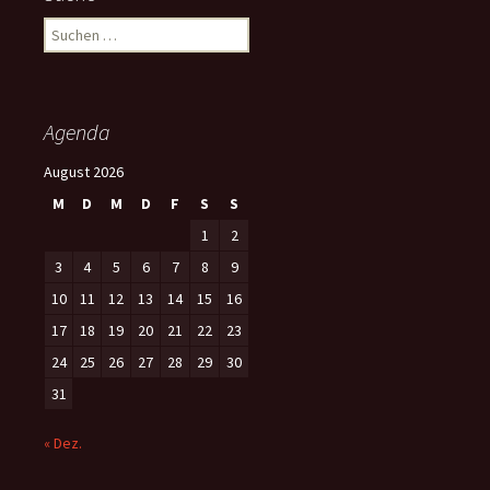
S
u
c
h
e
Agenda
n
n
August 2026
a
M
D
M
D
F
S
S
c
h
1
2
:
3
4
5
6
7
8
9
10
11
12
13
14
15
16
17
18
19
20
21
22
23
24
25
26
27
28
29
30
31
« Dez.