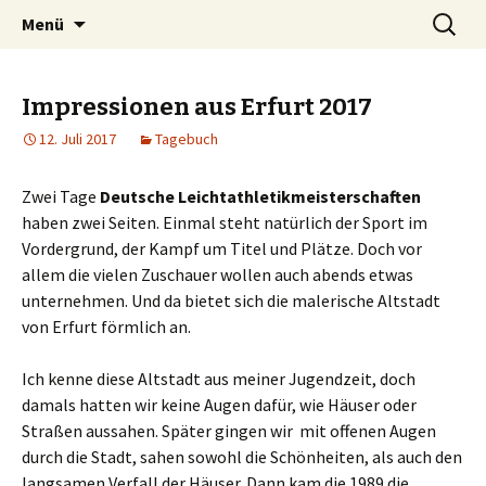
Zum
Suchen
Peter Grau
Menü
Inhalt
nach:
springen
Impressionen aus Erfurt 2017
12. Juli 2017
Tagebuch
Zwei Tage
Deutsche Leichtathletikmeisterschaften
haben zwei Seiten. Einmal steht natürlich der Sport im
Vordergrund, der Kampf um Titel und Plätze. Doch vor
allem die vielen Zuschauer wollen auch abends etwas
unternehmen. Und da bietet sich die malerische Altstadt
von Erfurt förmlich an.
Ich kenne diese Altstadt aus meiner Jugendzeit, doch
damals hatten wir keine Augen dafür, wie Häuser oder
Straßen aussahen. Später gingen wir mit offenen Augen
durch die Stadt, sahen sowohl die Schönheiten, als auch den
langsamen Verfall der Häuser. Dann kam die 1989 die