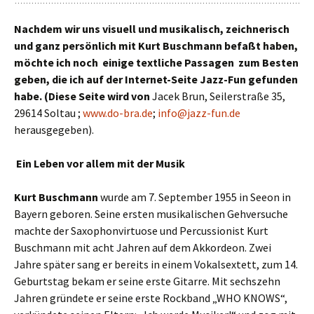
Nachdem wir uns visuell und musikalisch, zeichnerisch
und ganz persönlich mit Kurt Buschmann befaßt haben,
möchte ich noch einige textliche Passagen zum Besten
geben, die ich auf der Internet-Seite Jazz-Fun gefunden
habe. (Diese Seite wird von
Jacek Brun, Seilerstraße 35,
29614 Soltau ;
www.do-bra.de
;
info@jazz-fun.de
herausgegeben).
Ein Leben vor allem mit der Musik
Kurt Buschmann
wurde am 7. September 1955 in Seeon in
Bayern geboren. Seine ersten musikalischen Gehversuche
machte der Saxophonvirtuose und Percussionist Kurt
Buschmann mit acht Jahren auf dem Akkordeon. Zwei
Jahre später sang er bereits in einem Vokalsextett, zum 14.
Geburtstag bekam er seine erste Gitarre. Mit sechszehn
Jahren gründete er seine erste Rockband „WHO KNOWS“,