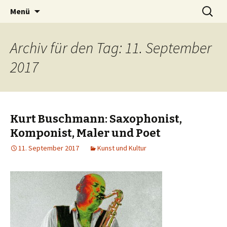
Zum
Suchen
Peter Grau
Menü
Inhalt
nach:
springen
Archiv für den Tag: 11. September
2017
Kurt Buschmann: Saxophonist,
Komponist, Maler und Poet
11. September 2017
Kunst und Kultur