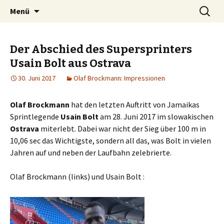
Zum
Suchen
Peter Grau
Menü
Inhalt
nach:
springen
Der Abschied des Supersprinters
Usain Bolt aus Ostrava
30. Juni 2017
Olaf Brockmann: Impressionen
Olaf Brockmann
hat den letzten Auftritt von Jamaikas
Sprintlegende
Usain Bolt
am 28. Juni 2017 im slowakischen
Ostrava
miterlebt. Dabei war nicht der Sieg über 100 m in
10,06 sec das Wichtigste, sondern all das, was Bolt in vielen
Jahren auf und neben der Laufbahn zelebrierte.
Olaf Brockmann (links) und Usain Bolt :