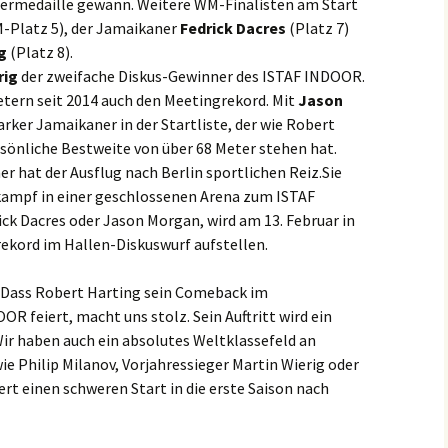
bermedaille gewann. Weitere WM-Finalisten am Start
Platz 5), der Jamaikaner
Fedrick Dacres
(Platz 7)
g
(Platz 8).
rig
der zweifache Diskus-Gewinner des ISTAF INDOOR.
tern seit 2014 auch den Meetingrekord. Mit
Jason
tarker Jamaikaner in der Startliste, der wie Robert
rsönliche Bestweite von über 68 Meter stehen hat.
r hat der Ausflug nach Berlin sportlichen Reiz.Sie
tkampf in einer geschlossenen Arena zum ISTAF
ick Dacres oder Jason Morgan, wird am 13. Februar in
ekord im Hallen-Diskuswurf aufstellen.
 „Dass Robert Harting sein Comeback im
 feiert, macht uns stolz. Sein Auftritt wird ein
Wir haben auch ein absolutes Weltklassefeld an
ie Philip Milanov, Vorjahressieger Martin Wierig oder
rt einen schweren Start in die erste Saison nach