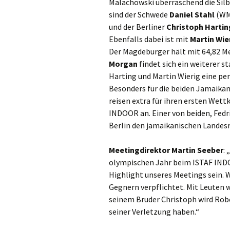
Malachowski überraschend die Sil
sind der Schwede
Daniel Stahl
(WM-
und der Berliner
Christoph Hartin
Ebenfalls dabei ist mit
Martin Wie
Der Magdeburger hält mit 64,82 Me
Morgan
findet sich ein weiterer s
Harting und Martin Wierig eine pe
Besonders für die beiden Jamaikane
reisen extra für ihren ersten Wet
INDOOR an. Einer von beiden, Fedr
Berlin den jamaikanischen Landesr
Meetingdirektor Martin Seeber
:
olympischen Jahr beim ISTAF INDOOR
Highlight unseres Meetings sein. 
Gegnern verpflichtet. Mit Leuten w
seinem Bruder Christoph wird Robe
seiner Verletzung haben.“