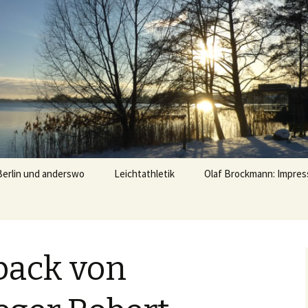
u
Berlin und anderswo
Leichtathletik
Olaf Brockmann: Impres
Treffs mit Leichtathleten
Erinnerungen
back von