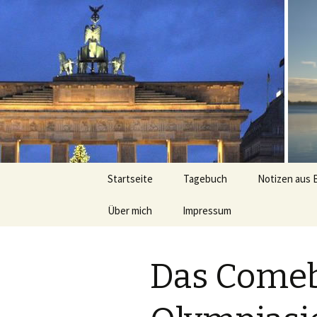
Peter Gra
Zum
Startseite
Tagebuch
Notizen aus 
Inhalt
springen
Über mich
Impressum
Kurz
Das Come
Ausführlich
Lauferlebnisse