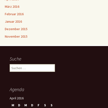
März 2016
Februar 2016
Januar 2016
Dezember 2015
November 2015
Suche
S
u
c
h
e
Agenda
n
n
April 2016
a
M
D
M
D
F
S
S
c