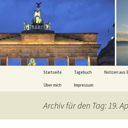
Peter Gra
Zum
Startseite
Tagebuch
Notizen aus 
Inhalt
springen
Über mich
Impressum
Kurz
Archiv für den Tag: 19. Ap
Ausführlich
Lauferlebnisse