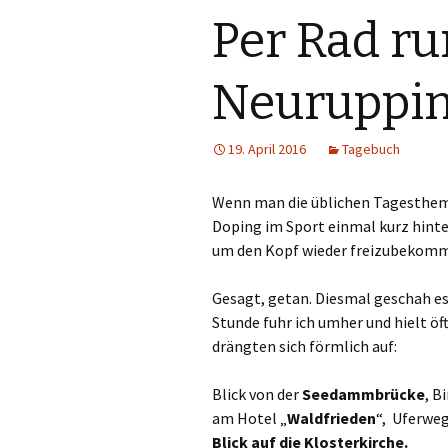
Per Rad r
Neuruppin
19. April 2016
Tagebuch
Wenn man die üblichen Tagesthe
Doping im Sport einmal kurz hinter
um den Kopf wieder freizubekom
Gesagt, getan. Diesmal geschah es
Stunde fuhr ich umher und hielt öf
drängten sich förmlich auf:
Blick von der
Seedammbrücke
, B
am Hotel „
Waldfrieden
“, Uferweg
Blick auf die Klosterkirche.