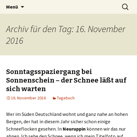
Zum
Suchen
Peter Grau
Menü
Inhalt
nach:
springen
Archiv für den Tag: 16. November
2016
Sonntagsspaziergang bei
Sonnenschein – der Schnee läßt auf
sich warten
16. November 2016
Tagebuch
Wer im Süden Deutschland wohnt und ganz nahe an hohen
Bergen, der hat in diesem Jahr sicher schon einige
Schneeflocken gesehen. In
Neuruppin
können wir das nur
ahnen. Ich sehe den Schnee, wenn ich mein Titelfoto auf