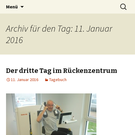
Zum
Suchen
Peter Grau
Menü
Inhalt
nach:
springen
Archiv für den Tag: 11. Januar
2016
Der dritte Tag im Rückenzentrum
11. Januar 2016
Tagebuch