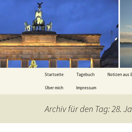
Peter Gra
Zum
Startseite
Tagebuch
Notizen aus 
Inhalt
springen
Über mich
Impressum
Kurz
Archiv für den Tag: 28. 
Ausführlich
Lauferlebnisse