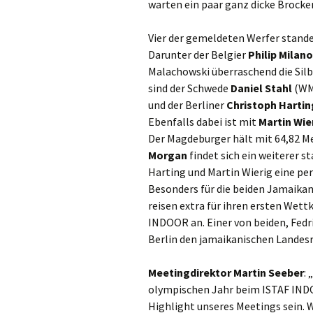
warten ein paar ganz dicke Brocken
Vier der gemeldeten Werfer stande
Darunter der Belgier
Philip Milan
Malachowski überraschend die Sil
sind der Schwede
Daniel Stahl
(WM-
und der Berliner
Christoph Hartin
Ebenfalls dabei ist mit
Martin Wie
Der Magdeburger hält mit 64,82 Me
Morgan
findet sich ein weiterer s
Harting und Martin Wierig eine pe
Besonders für die beiden Jamaikane
reisen extra für ihren ersten Wet
INDOOR an. Einer von beiden, Fedr
Berlin den jamaikanischen Landesr
Meetingdirektor Martin Seeber
:
olympischen Jahr beim ISTAF INDOOR
Highlight unseres Meetings sein. 