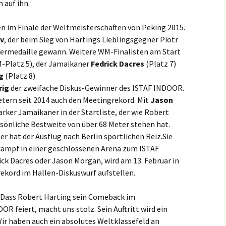
 auf ihn.
n im Finale der Weltmeisterschaften von Peking 2015.
ov
, der beim Sieg von Hartings Lieblingsgegner Piotr
bermedaille gewann. Weitere WM-Finalisten am Start
Platz 5), der Jamaikaner
Fedrick Dacres
(Platz 7)
g
(Platz 8).
rig
der zweifache Diskus-Gewinner des ISTAF INDOOR.
tern seit 2014 auch den Meetingrekord. Mit
Jason
tarker Jamaikaner in der Startliste, der wie Robert
rsönliche Bestweite von über 68 Meter stehen hat.
r hat der Ausflug nach Berlin sportlichen Reiz.Sie
tkampf in einer geschlossenen Arena zum ISTAF
ick Dacres oder Jason Morgan, wird am 13. Februar in
ekord im Hallen-Diskuswurf aufstellen.
 „Dass Robert Harting sein Comeback im
 feiert, macht uns stolz. Sein Auftritt wird ein
Wir haben auch ein absolutes Weltklassefeld an