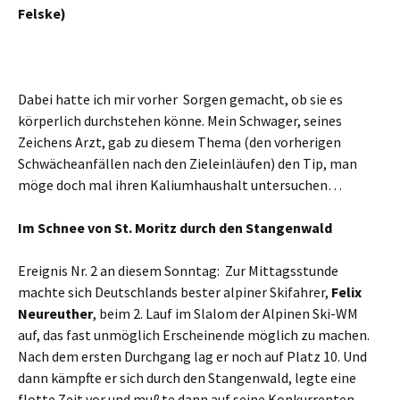
Felske)
Dabei hatte ich mir vorher Sorgen gemacht, ob sie es
körperlich durchstehen könne. Mein Schwager, seines
Zeichens Arzt, gab zu diesem Thema (den vorherigen
Schwächeanfällen nach den Zieleinläufen) den Tip, man
möge doch mal ihren Kaliumhaushalt untersuchen…
Im Schnee von St. Moritz durch den Stangenwald
Ereignis Nr. 2 an diesem Sonntag: Zur Mittagsstunde
machte sich Deutschlands bester alpiner Skifahrer,
Felix
Neureuther
, beim 2. Lauf im Slalom der Alpinen Ski-WM
auf, das fast unmöglich Erscheinende möglich zu machen.
Nach dem ersten Durchgang lag er noch auf Platz 10. Und
dann kämpfte er sich durch den Stangenwald, legte eine
flotte Zeit vor und mußte dann auf seine Konkurrenten