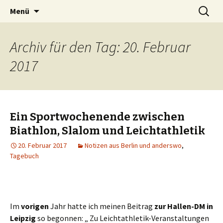
Zum
Suchen
Peter Grau
Menü
Inhalt
nach:
springen
Archiv für den Tag: 20. Februar
2017
Ein Sportwochenende zwischen
Biathlon, Slalom und Leichtathletik
20. Februar 2017
Notizen aus Berlin und anderswo
,
Tagebuch
Im
vorigen
Jahr hatte ich meinen Beitrag
zur Hallen-DM in
Leipzig
so begonnen: „ Zu Leichtathletik-Veranstaltungen